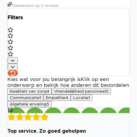
Gebaseerd op
5
reviews
Filters
Kies wat voor jou belangrijk is
Klik op een
onderwerp en bekijk hoe anderen dit beoordelen
Kwaliteit van zorg
4
Vriendelijkheid personeel
5
Communicatie
1
Empathie
4
Locatie
1
Algehele ervaring
5
10
Top service. Zo goed geholpen