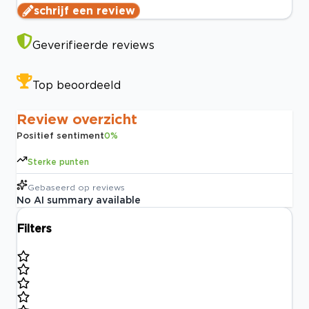
schrijf een review
Geverifieerde reviews
Top beoordeeld
Review overzicht
Positief sentiment
0
%
Sterke punten
Gebaseerd op
reviews
No AI summary available
Filters