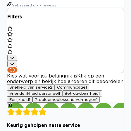
Gebaseerd op
7
reviews
Filters
Kies wat voor jou belangrijk is
Klik op een
onderwerp en bekijk hoe anderen dit beoordelen
Snelheid van service
2
Communicatie
1
Vriendelijkheid personeel
1
Betrouwbaarheid
1
Eerlijkheid
1
Probleemoplossend vermogen
1
10
Keurig geholpen nette service