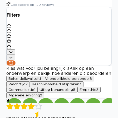
Gebaseerd op
120
reviews
Filters
Kies wat voor jou belangrijk is
Klik op een
onderwerp en bekijk hoe anderen dit beoordelen
Behandelkwaliteit
1
Vriendelijkheid personeel
8
Wachttijd
2
Beschikbaarheid afspraken
3
Communicatie
1
Uitleg behandeling
5
Empathie
3
Algehele ervaring
2
9