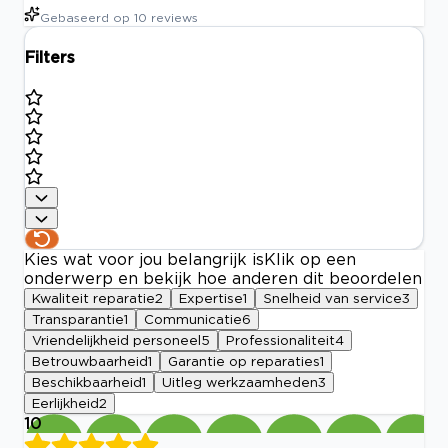
Gebaseerd op
10
reviews
Filters
Kies wat voor jou belangrijk is
Klik op een
onderwerp en bekijk hoe anderen dit beoordelen
Kwaliteit reparatie
2
Expertise
1
Snelheid van service
3
Transparantie
1
Communicatie
6
Vriendelijkheid personeel
5
Professionaliteit
4
Betrouwbaarheid
1
Garantie op reparaties
1
Beschikbaarheid
1
Uitleg werkzaamheden
3
Eerlijkheid
2
10