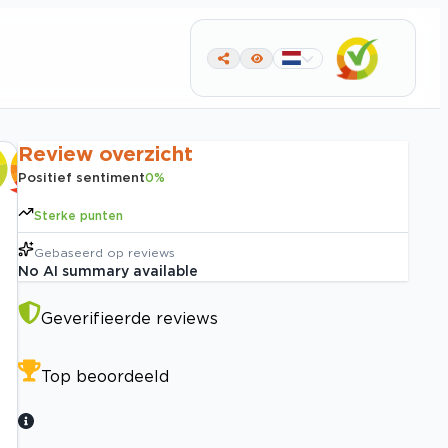
Review overzicht
Positief sentiment
0
%
Sterke punten
Gebaseerd op
reviews
No AI summary available
Geverifieerde reviews
Top beoordeeld