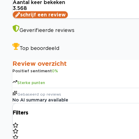
Aantal keer bekeken
3.568
schrijf een review
Geverifieerde reviews
Top beoordeeld
Review overzicht
Positief sentiment
0
%
Sterke punten
Gebaseerd op
reviews
No AI summary available
Filters