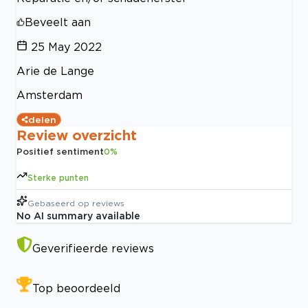
Beveelt aan
25 May 2022
Arie de Lange
Amsterdam
delen
Review overzicht
Positief sentiment
0
%
Sterke punten
Gebaseerd op
reviews
No AI summary available
Geverifieerde reviews
Top beoordeeld