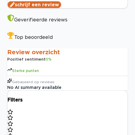
schrijf een review
Geverifieerde reviews
Top beoordeeld
Review overzicht
Positief sentiment
0
%
Sterke punten
Gebaseerd op
reviews
No AI summary available
Filters