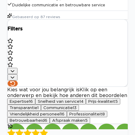
Duidelijke communicatie en betrouwbare service
Gebaseerd op
87
reviews
Filters
Kies wat voor jou belangrijk is
Klik op een
onderwerp en bekijk hoe anderen dit beoordelen
Expertise
16
Snelheid van service
14
Prijs-kwaliteit
5
Transparantie
1
Communicatie
13
Vriendelijkheid personeel
16
Professionaliteit
8
Betrouwbaarheid
6
Afspraak maken
5
10