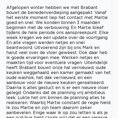
Afgelopen winter hebben we met Brabant
bouwt de benedenverdieping aangepakt. Vanaf
het eerste moment liep het contact met Martie
goed en snel. We konden binnen 3 maanden
beginnen met de verbouwing. En Martie bleef
tijdens de hele periode ons aanspreekpunt. Elke
week kregen we een update over de voortgang.
En alle vragen werden netjes en snel
beantwoord. Uitvoerend zijn bij ons Mark en
harut veel over de vloer geweest. Ook daar heb
ik goede ervaringen mee. Werken netjes en
maakten tijd voor eventuele vragen. Uiteindelijk
heeft Brabant bouwt onze hal vernieuwd, oude
keuken weggehaald, een kamer gemaakt van het
oude washok, het dak vernieuwd, en een
aanbouw voor de nieuwe keuken gerealiseerd.
Daarna is alles gestuct en is er een nieuwe vloer
gelegd. Ondanks dat de planning vrij ambitieus
leek. Lukte het om binnen de planning alles te
realiseren. Waarbij Martie constant de regie hield.
Ik zou Martie en zijn team daarom zeker
aanbevelen. Enige waar ik op zou letten is als je
een oud huis hebt (zoals wij) dat er een reserve