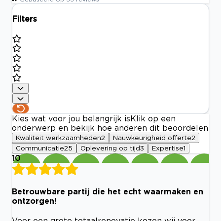
Filters
Kies wat voor jou belangrijk is
Klik op een
onderwerp en bekijk hoe anderen dit beoordelen
Kwaliteit werkzaamheden
2
Nauwkeurigheid offerte
2
Communicatie
25
Oplevering op tijd
3
Expertise
1
10
Betrouwbare partij die het echt waarmaken en
ontzorgen!
Voor een grote totaalrenovatie kozen wij voor