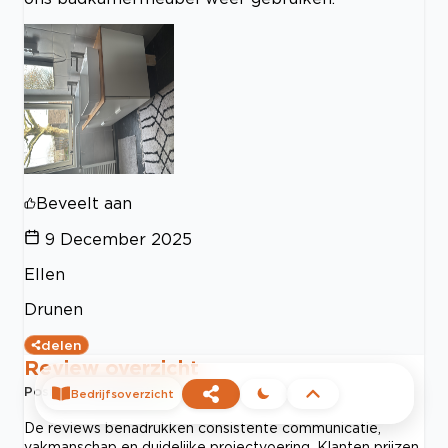
Beveelt aan
9 December 2025
Ellen
Drunen
delen
Review overzicht
Positief sentiment
97
%
Bedrijfsoverzicht
De reviews benadrukken consistente communicatie,
vakmanschap en duidelijke projectvoering. Klanten prijzen