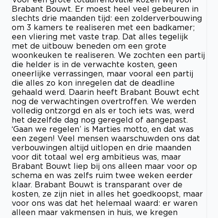
Brabant Bouwt. Er moest heel veel gebeuren in
slechts drie maanden tijd: een zolderverbouwing
om 3 kamers te realiseren met een badkamer;
een vliering met vaste trap. Dat alles tegelijk
met de uitbouw beneden om een grote
woonkeuken te realiseren. We zochten een partij
die helder is in de verwachte kosten, geen
oneerlijke verrassingen, maar vooral een partij
die alles zo kon inregelen dat de deadline
gehaald werd. Daarin heeft Brabant Bouwt echt
nog de verwachtingen overtroffen. We werden
volledig ontzorgd en als er toch iets was, werd
het dezelfde dag nog geregeld of aangepast.
‘Gaan we regelen’ is Marties motto, en dat was
een zegen! Veel mensen waarschuwden ons dat
verbouwingen altijd uitlopen en drie maanden
voor dit totaal wel erg ambitieus was, maar
Brabant Bouwt liep bij ons alleen maar voor op
schema en was zelfs ruim twee weken eerder
klaar. Brabant Bouwt is transparant over de
kosten, ze zijn niet in alles het goedkoopst, maar
voor ons was dat het helemaal waard: er waren
alleen maar vakmensen in huis, we kregen