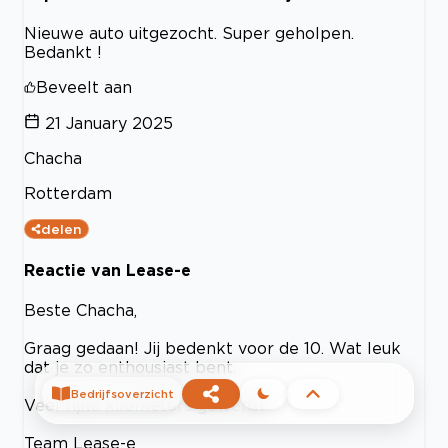
Nieuwe auto uitgezocht. Super geholpen.
Bedankt !
Beveelt aan
21 January 2025
Chacha
Rotterdam
delen
Reactie van Lease-e
Beste Chacha,
Graag gedaan! Jij bedenkt voor de 10. Wat leuk
dat je zo enthousiast bent.
Bedrijfsoverzicht
Veel fijne kilometers gewenst.
Team Lease-e