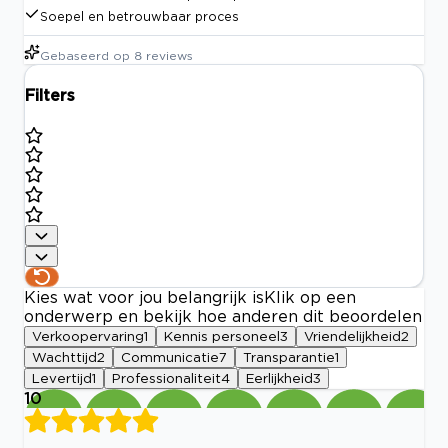
Soepel en betrouwbaar proces
Gebaseerd op
8
reviews
Filters
Kies wat voor jou belangrijk is
Klik op een
onderwerp en bekijk hoe anderen dit beoordelen
Verkoopervaring
1
Kennis personeel
3
Vriendelijkheid
2
Wachttijd
2
Communicatie
7
Transparantie
1
Levertijd
1
Professionaliteit
4
Eerlijkheid
3
10