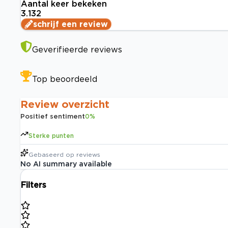
Aantal keer bekeken
3.132
schrijf een review
Geverifieerde reviews
Top beoordeeld
Review overzicht
Positief sentiment
0
%
Sterke punten
Gebaseerd op
reviews
No AI summary available
Filters