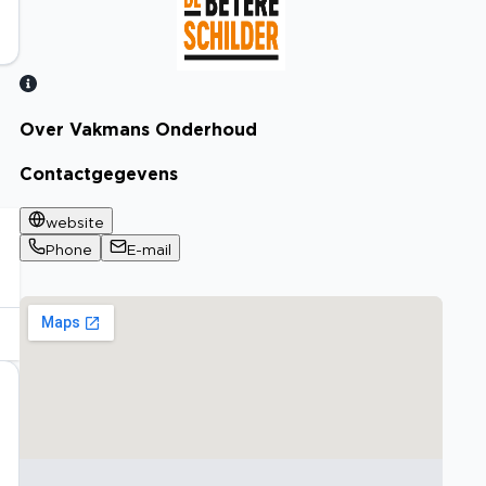
Over Vakmans Onderhoud
Bekijk certificaat
Contactgegevens
website
Phone
E-mail