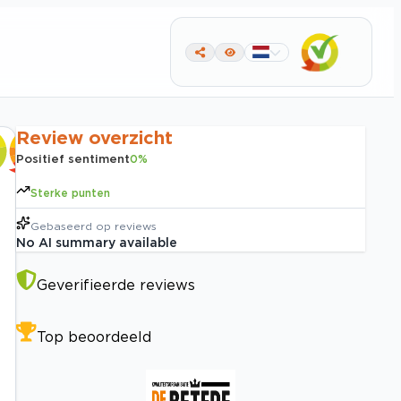
Review overzicht
Positief sentiment
0
%
Sterke punten
Gebaseerd op
reviews
No AI summary available
Geverifieerde reviews
Top beoordeeld