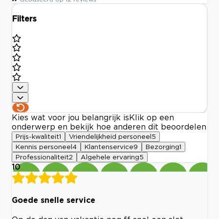
Filters
Kies wat voor jou belangrijk is
Klik op een
onderwerp en bekijk hoe anderen dit beoordelen
Prijs-kwaliteit
1
Vriendelijkheid personeel
5
Kennis personeel
4
Klantenservice
9
Bezorging
1
Professionaliteit
2
Algehele ervaring
5
10
Goede snelle service