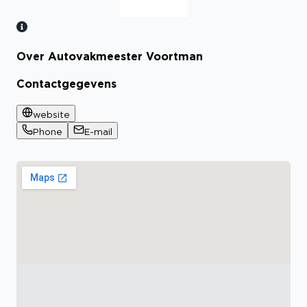
Over Autovakmeester Voortman
Bekijk certificaat
Contactgegevens
website
Phone
E-mail