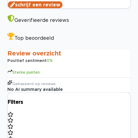
schrijf een review
Geverifieerde reviews
Top beoordeeld
Review overzicht
Positief sentiment
0
%
Sterke punten
Gebaseerd op
reviews
No AI summary available
Filters