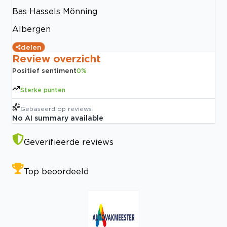
Bas Hassels Mönning
Albergen
delen
Review overzicht
Positief sentiment
0
%
Sterke punten
Gebaseerd op
reviews
No AI summary available
Geverifieerde reviews
Top beoordeeld