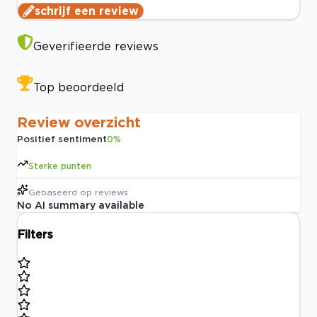
schrijf een review
Geverifieerde reviews
Top beoordeeld
Review overzicht
Positief sentiment
0
%
Sterke punten
Gebaseerd op
reviews
No AI summary available
Filters