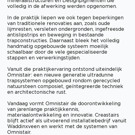
mineraalstructuren en Designpigmenten die
volledig in de afwerking werden opgenomen.
In de praktijk liepen we ook tegen beperkingen
van traditionele renovaties aan, zoals oude
lijmresten, versleten ondergronden, ingefreesde
antislipstrips en beweging in bestaande
trapconstructies. Daarnaast bleek het volledig
handmatig opgebouwde systeem moeilijk
schaalbaar door de vele gespecialiseerde
stappen en verwerkingstijden.
Vanuit die praktijkervaring ontstond uiteindelijk
Omnistair: een nieuwe generatie ultradunne
trapsystemen opgebouwd rondom gerecycled
natuursteen composiet, geïntegreerde techniek
en architectonische rust.
Vandaag vormt Omnistair de doorontwikkeling
van jarenlange praktijkkennis,
materiaalontwikkeling en innovatie. Creastairs
blijft actief als uitvoerend installatiebedrijf vanuit
Waddinxveen en werkt met de systemen van
Omnistair.