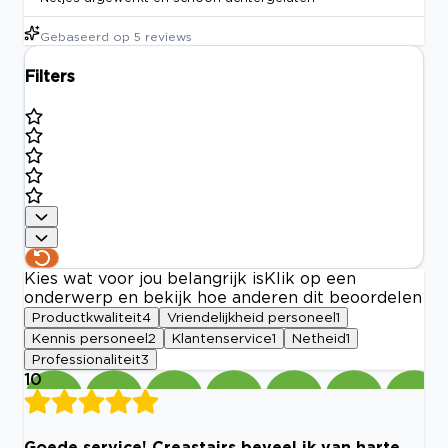
Gebaseerd op
5
reviews
Filters
Kies wat voor jou belangrijk is
Klik op een
onderwerp en bekijk hoe anderen dit beoordelen
Productkwaliteit
4
Vriendelijkheid personeel
1
Kennis personeel
2
Klantenservice
1
Netheid
1
Professionaliteit
3
10
Goede service! Creastairs beveel ik van harte