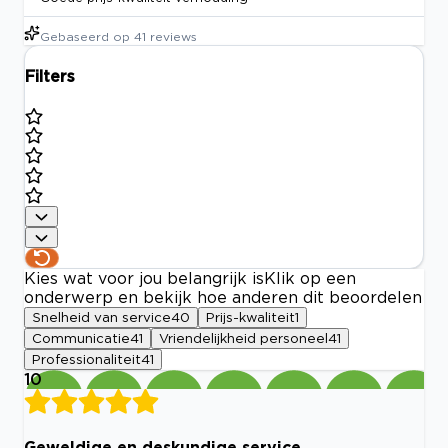
Gebaseerd op
41
reviews
Filters
Kies wat voor jou belangrijk is
Klik op een
onderwerp en bekijk hoe anderen dit beoordelen
Snelheid van service
40
Prijs-kwaliteit
1
Communicatie
41
Vriendelijkheid personeel
41
Professionaliteit
41
10
Geweldige en deskundige service