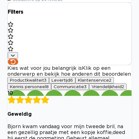
Filters
Kies wat voor jou belangrijk is
Klik op een
onderwerp en bekijk hoe anderen dit beoordelen
Productkwaliteit
3
Levertijd
6
Klantenservice
2
Kennis personeel
8
Communicatie
3
Vriendelijkheid
2
10
Geweldig
Bjorn kwam vandaag voor mijn tweede bril, na
een gezellig praatje met een kopje koffie,deed
hij eerst de oogmeting. Gebeurt allemaal