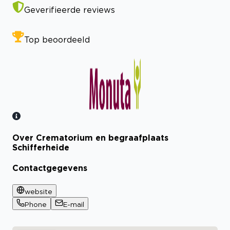
Geverifieerde reviews
Top beoordeeld
Over Crematorium en begraafplaats
Bekijk certificaat
Schifferheide
Contactgegevens
website
Phone
E-mail