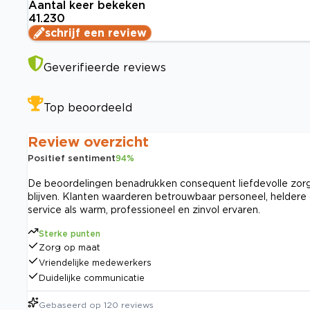
Aantal keer bekeken
41.230
schrijf een review
Geverifieerde reviews
Top beoordeeld
Review overzicht
Positief sentiment
94
%
De beoordelingen benadrukken consequent liefdevolle zorg e
blijven. Klanten waarderen betrouwbaar personeel, heldere
service als warm, professioneel en zinvol ervaren.
Sterke punten
Zorg op maat
Vriendelijke medewerkers
Duidelijke communicatie
Gebaseerd op
120
reviews