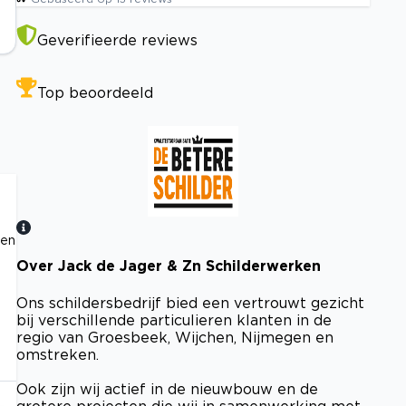
Geverifieerde reviews
Top beoordeeld
 en
Over Jack de Jager & Zn Schilderwerken
Bekijk certificaat
Ons schildersbedrijf bied een vertrouwt gezicht
bij verschillende particulieren klanten in de
regio van Groesbeek, Wijchen, Nijmegen en
omstreken.
Ook zijn wij actief in de nieuwbouw en de
grotere projecten die wij in samenwerking met