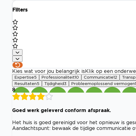
Filters
Kies wat voor jou belangrijk is
Klik op een onderwe
Expertise
5
Professionaliteit
10
Communicatie
12
Transp
Resultaten
5
Tijdigheid
3
Probleemoplossend vermogen
8
Goed werk geleverd conform afspraak.
Het huis is goed gereinigd voor het opnieuw is ges
Aandachtspunt: bewaak de tijdige communicatie o