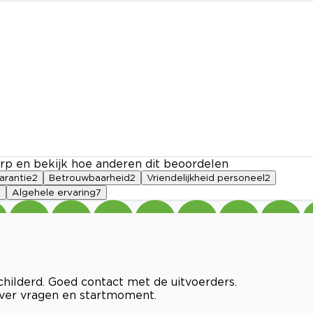
rp en bekijk hoe anderen dit beoordelen
arantie
2
Betrouwbaarheid
2
Vriendelijkheid personeel
2
1
Algehele ervaring
7
childerd. Goed contact met de uitvoerders.
ver vragen en startmoment.