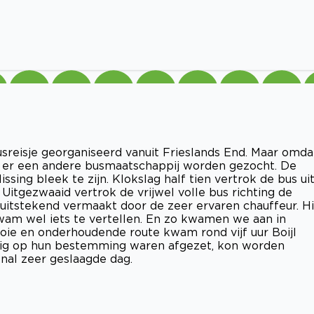
usreisje georganiseerd vanuit Frieslands End. Maar omda
st er een andere busmaatschappij worden gezocht. De
sing bleek te zijn. Klokslag half tien vertrok de bus ui
. Uitgezwaaid vertrok de vrijwel volle bus richting de
itstekend vermaakt door de zeer ervaren chauffeur. Hi
wam wel iets te vertellen. En zo kwamen we aan in
oie en onderhoudende route kwam rond vijf uur Boijl
eilig op hun bestemming waren afgezet, kon worden
al zeer geslaagde dag.