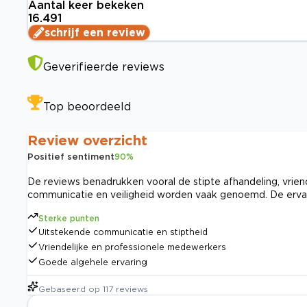
Aantal keer bekeken
16.491
schrijf een review
Geverifieerde reviews
Top beoordeeld
Review overzicht
Positief sentiment
90
%
De reviews benadrukken vooral de stipte afhandeling, vrien
communicatie en veiligheid worden vaak genoemd. De ervar
Sterke punten
Uitstekende communicatie en stiptheid
Vriendelijke en professionele medewerkers
Goede algehele ervaring
Gebaseerd op
117
reviews