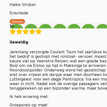
Haike Strijker
Enschede
delen
10
Geweldig
Jarenlang verzorgde Coulant Tours het jaarlijkse b
het bedrijf is gestopt met rolstoel- vervoer, moe
keuze viel op Veenstra Reizen, wat een goede beslis
Boijl om via Elsloo op tijd in Makkinga te arriveren
Noordoostpolder. Onderweg werd het gezelschap u
wist over vrijwel elk dorpje waar men doorheen k
Luttelgeest voor een dagje Pantropica. Via een mo
weer in zicht. Nadat ook de overige passagiers v
teruggekeken op een bijzonder warme, maar boven
Ik heb ervaring met:
Groepsreis op maat