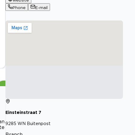
website
Phone
E-mail
Einsteinstraat
7
an
9285 WN
Buitenpost
te
Branch