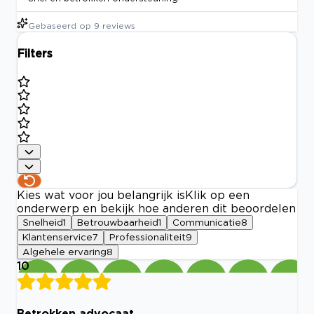
Gebaseerd op
9
reviews
Filters
Kies wat voor jou belangrijk is
Klik op een
onderwerp en bekijk hoe anderen dit beoordelen
Snelheid
1
Betrouwbaarheid
1
Communicatie
8
Klantenservice
7
Professionaliteit
9
Algehele ervaring
8
10
Betrokken advocaat.