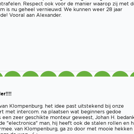
ontrafelen. Respect ook voor de manier waarop zij met d
em is nu geheel vernieuwd. We kunnen weer 28 jaar
lde! Vooral aan Alexander.
r!!!!
an Klompenburg. het idee past uitstekend bij onze
rt met intercom. na plaatsen wat beginners gedoe
li is een zeer geschikte monteur geweest, Johan H. bedank
j de "electronica" man, hij heeft ook de stalen rollen en 
ij ermee. van Klompenburg, ga zo door met mooie hekken