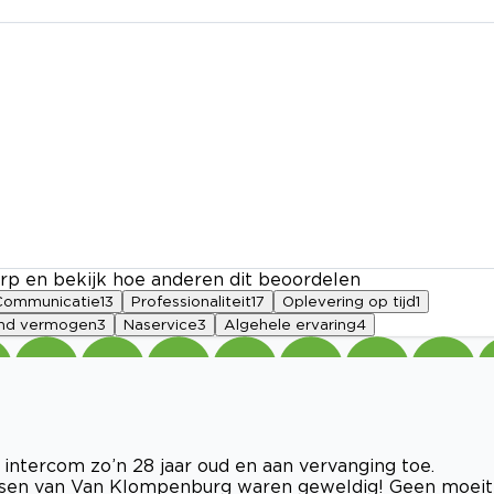
rp en bekijk hoe anderen dit beoordelen
Communicatie
13
Professionaliteit
17
Oplevering op tijd
1
nd vermogen
3
Naservice
3
Algehele ervaring
4
ntercom zo’n 28 jaar oud en aan vervanging toe.
sen van Van Klompenburg waren geweldig! Geen moeit