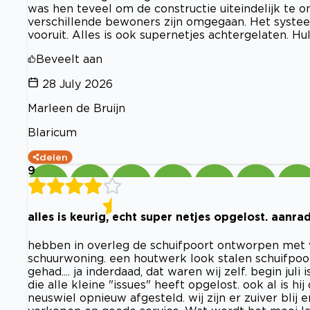
was hen teveel om de constructie uiteindelijk te 
verschillende bewoners zijn omgegaan. Het syste
vooruit. Alles is ook supernetjes achtergelaten. Hu
Beveelt aan
28 July 2026
Marleen de Bruijn
Blaricum
delen
9
alles is keurig, echt super netjes opgelost. aanrade
hebben in overleg de schuifpoort ontworpen met v
schuurwoning. een houtwerk look stalen schuifpoo
gehad.... ja inderdaad, dat waren wij zelf. begin ju
die alle kleine "issues" heeft opgelost. ook al is hi
neuswiel opnieuw afgesteld. wij zijn er zuiver bl