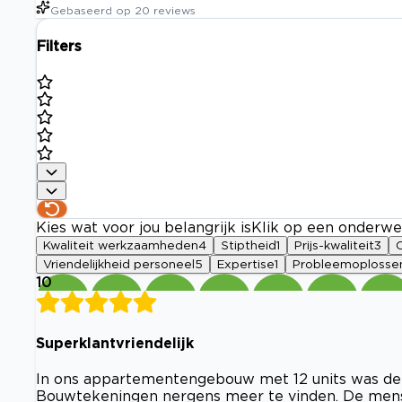
Gebaseerd op
20
reviews
Filters
Kies wat voor jou belangrijk is
Klik op een onderwe
Kwaliteit werkzaamheden
4
Stiptheid
1
Prijs-kwaliteit
3
Vriendelijkheid personeel
5
Expertise
1
Probleemoplosse
10
Superklantvriendelijk
In ons appartementengebouw met 12 units was de i
Bouwtekeningen nergens meer te vinden. De men