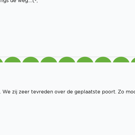
s de weg.....(-;
. We zij zeer tevreden over de geplaatste poort. Zo mo