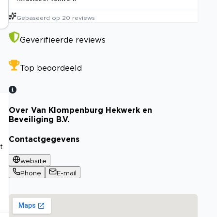
Gebaseerd op
20
reviews
Geverifieerde reviews
Top beoordeeld
Over Van Klompenburg Hekwerk en
Beveiliging B.V.
Contactgegevens
t
website
Phone
E-mail