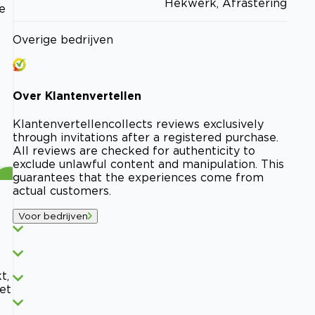
Hekwerk, Afrastering
e
Overige bedrijven
Over
Klantenvertellen
Klantenvertellen
collects reviews exclusively
through invitations after a registered purchase.
All reviews are checked for authenticity to
exclude unlawful content and manipulation. This
guarantees that the experiences come from
actual customers.
Voor bedrijven
t,
het