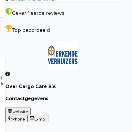
Geverifieerde reviews
Top beoordeeld
l,
 De
Over Cargo Care B.V.
Bekijk certificaat
Contactgegevens
website
Phone
E-mail