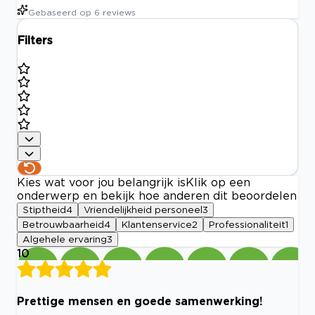
Gebaseerd op
6
reviews
Filters
Kies wat voor jou belangrijk is
Klik op een
onderwerp en bekijk hoe anderen dit beoordelen
Stiptheid
4
Vriendelijkheid personeel
3
Betrouwbaarheid
4
Klantenservice
2
Professionaliteit
1
Algehele ervaring
3
10
Prettige mensen en goede samenwerking!