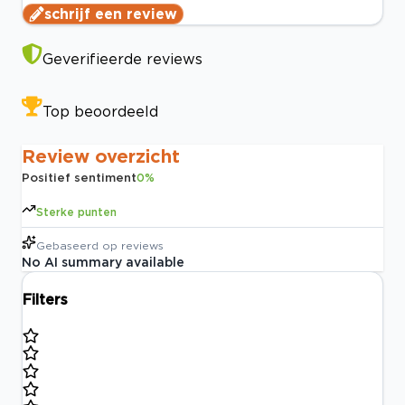
schrijf een review
Geverifieerde reviews
Top beoordeeld
Review overzicht
Positief sentiment
0
%
Sterke punten
Gebaseerd op
reviews
No AI summary available
Filters