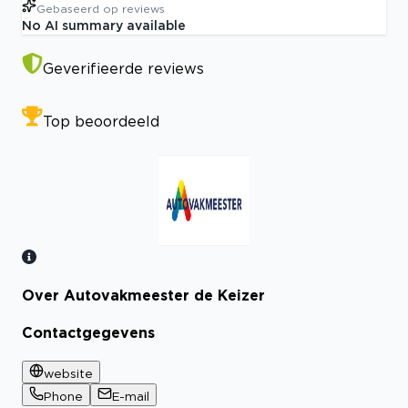
Gebaseerd op
reviews
No AI summary available
Geverifieerde reviews
Top beoordeeld
Over Autovakmeester de Keizer
Bekijk certificaat
Contactgegevens
website
Phone
E-mail