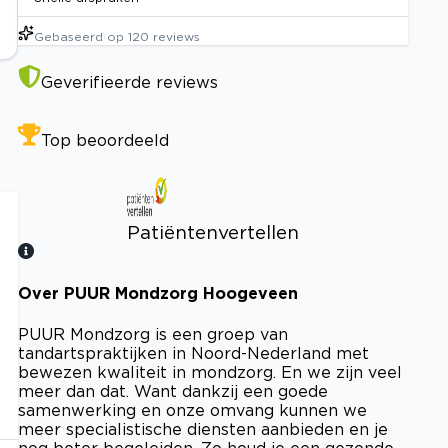
Gebaseerd op
120
reviews
Geverifieerde reviews
Top beoordeeld
Patiëntenvertellen
Over PUUR Mondzorg Hoogeveen
Bekijk certificaat
PUUR Mondzorg is een groep van
tandartspraktijken in Noord-Nederland met
bewezen kwaliteit in mondzorg. En we zijn veel
meer dan dat. Want dankzij een goede
samenwerking en onze omvang kunnen we
meer specialistische diensten aanbieden en je
nog beter begeleiden. Zo houd je een gezonde