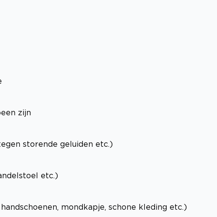
e
een zijn
 tegen storende geluiden etc.)
ndelstoel etc.)
e handschoenen, mondkapje, schone kleding etc.)