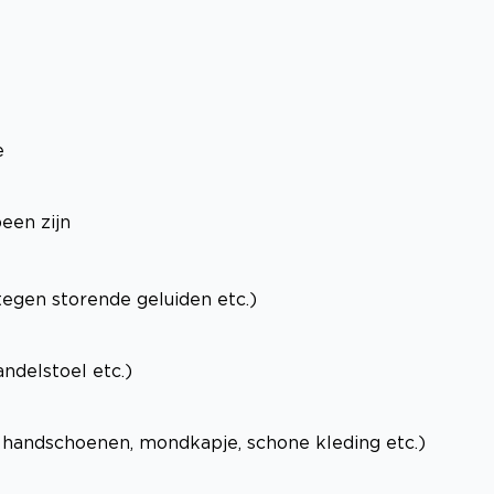
e
een zijn
 tegen storende geluiden etc.)
ndelstoel etc.)
e handschoenen, mondkapje, schone kleding etc.)