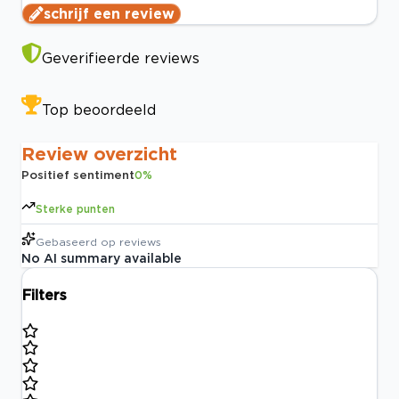
schrijf een review
Geverifieerde reviews
Top beoordeeld
Review overzicht
Positief sentiment
0
%
Sterke punten
Gebaseerd op
reviews
No AI summary available
Filters