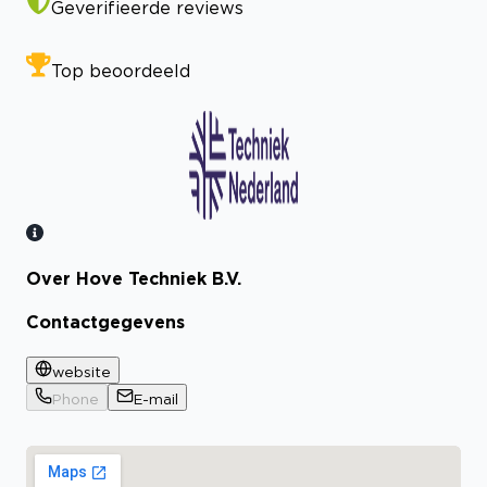
Geverifieerde reviews
Top beoordeeld
Over Hove Techniek B.V.
Bekijk certificaat
Contactgegevens
website
Phone
E-mail