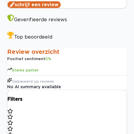
schrijf een review
Geverifieerde reviews
Top beoordeeld
Review overzicht
Positief sentiment
0
%
Sterke punten
Gebaseerd op
reviews
No AI summary available
Filters