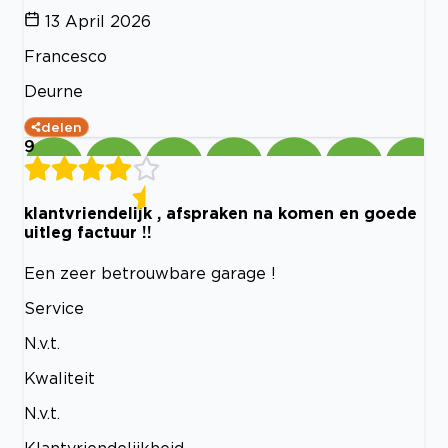
13 April 2026
Francesco
Deurne
delen
9
klantvriendelijk , afspraken na komen en goede
uitleg factuur !!
Een zeer betrouwbare garage !
Service
N.v.t.
Kwaliteit
N.v.t.
Klantvriendelijkheid