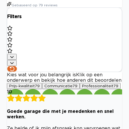
Gebaseerd op
79
reviews
Filters
Kies wat voor jou belangrijk is
Klik op een
onderwerp en bekijk hoe anderen dit beoordelen
Prijs-kwaliteit
79
Communicatie
79
Professionaliteit
79
10
Goede garage die met je meedenken en snel
werken.
Ze belde of ik mijn afspraak kon vervroegen wat