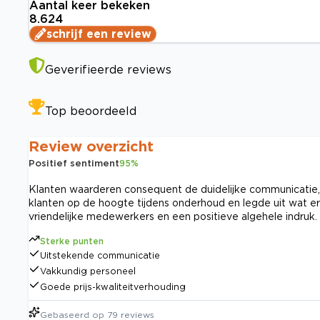
Aantal keer bekeken
8.624
schrijf een review
Geverifieerde reviews
Top beoordeeld
Review overzicht
Positief sentiment
95
%
Klanten waarderen consequent de duidelijke communicatie, 
klanten op de hoogte tijdens onderhoud en legde uit wat e
vriendelijke medewerkers en een positieve algehele indruk.
Sterke punten
Uitstekende communicatie
Vakkundig personeel
Goede prijs-kwaliteitverhouding
Gebaseerd op
79
reviews