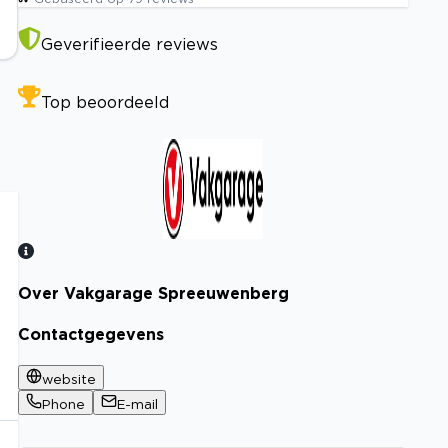
Geverifieerde reviews
Top beoordeeld
Over Vakgarage Spreeuwenberg
Bekijk certificaat
Contactgegevens
website
Phone
E-mail