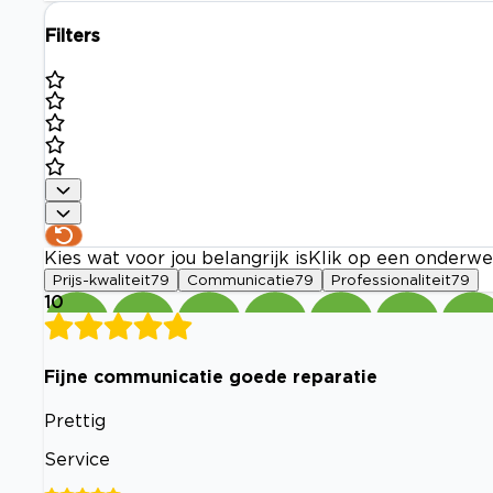
Filters
Kies wat voor jou belangrijk is
Klik op een onderwe
Prijs-kwaliteit
79
Communicatie
79
Professionaliteit
79
10
Fijne communicatie goede reparatie
Prettig
Service