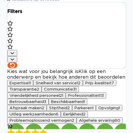
Filters
Kies wat voor jou belangrijk is
Klik op een
onderwerp en bekijk hoe anderen dit beoordelen
Expertise
11
Snelheid van service
12
Prijs-kwaliteit
7
Transparantie
2
Communicatie
31
Vriendelijkheid personeel
21
Professionaliteit
13
Betrouwbaarheid
3
Beschikbaarheid
1
Afspraak maken
2
Stiptheid
2
Parkeren
1
Opvolging
1
Uitleg werkzaamheden
6
Eerlijkheid
2
Probleemoplossend vermogen
2
Algehele ervaring
60
10