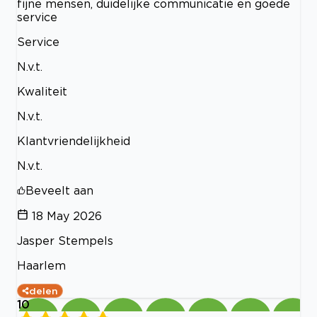
fijne mensen, duidelijke communicatie en goede
service
Service
N.v.t.
Kwaliteit
N.v.t.
Klantvriendelijkheid
N.v.t.
Beveelt aan
18 May 2026
Jasper Stempels
Haarlem
delen
10