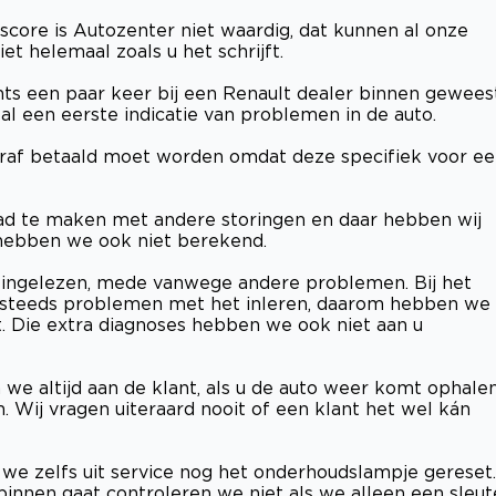
ore is Autozenter niet waardig, dat kunnen al onze
et helemaal zoals u het schrijft.
chts een paar keer bij een Renault dealer binnen gewees
k al een eerste indicatie van problemen in de auto.
ooraf betaald moet worden omdat deze specifiek voor e
 had te maken met andere storingen en daar hebben wij
 hebben we ook niet berekend.
el ingelezen, mede vanwege andere problemen. Bij het
 steeds problemen met het inleren, daarom hebben we
t. Die extra diagnoses hebben we ook niet aan u
 we altijd aan de klant, als u de auto weer komt ophale
. Wij vragen uiteraard nooit of een klant het wel kán
e zelfs uit service nog het onderhoudslampje gereset.
binnen gaat controleren we niet als we alleen een sleut