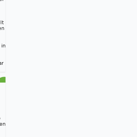
lt
en
 in
ar
e
gen