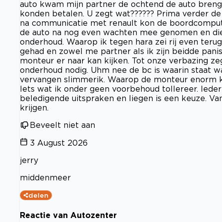
auto kwam mijn partner de ochtend de auto brenge
konden betalen. U zegt wat?????? Prima verder de 
na communicatie met renault kon de boordcomput
de auto na nog even wachten mee genomen en die 
onderhoud. Waarop ik tegen hara zei rij even teru
gehad en zowel me partner als ik zijn beidde panis
monteur er naar kan kijken. Tot onze verbazing ze
onderhoud nodig. Uhm nee de bc is waarin staat w
vervangen slimmerik. Waarop de monteur enorm k
Iets wat ik onder geen voorbehoud tollereer. Iede
beledigende uitspraken en liegen is een keuze. V
krijgen.
Beveelt niet aan
3 August 2026
jerry
middenmeer
delen
Reactie van Autozenter