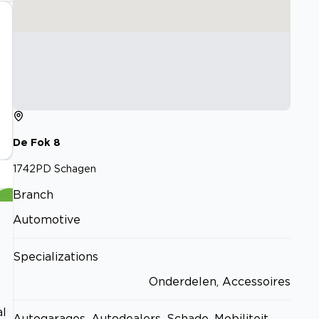
De Fok
8
1742PD
Schagen
Branch
Automotive
Specializations
Onderdelen, Accessoires
al
Autogarages, Autodealers, Schade, Mobiliteit