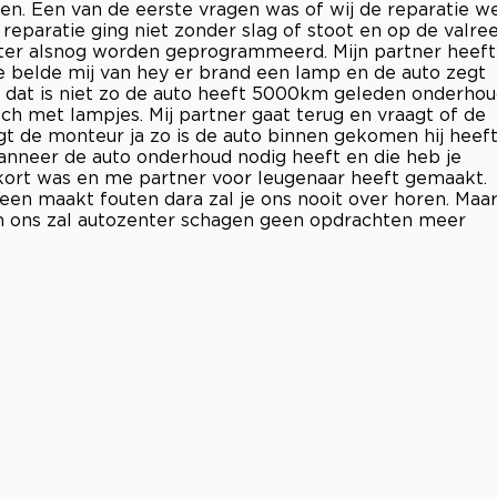
n. Een van de eerste vragen was of wij de reparatie w
reparatie ging niet zonder slag of stoot en op de valre
er alsnog worden geprogrammeerd. Mijn partner heeft
belde mij van hey er brand een lamp en de auto zegt
g dat is niet zo de auto heeft 5000km geleden onderho
ch met lampjes. Mij partner gaat terug en vraagt of de
gt de monteur ja zo is de auto binnen gekomen hij heef
anneer de auto onderhoud nodig heeft en die heb je
ort was en me partner voor leugenaar heeft gemaakt.
reen maakt fouten dara zal je ons nooit over horen. Maa
an ons zal autozenter schagen geen opdrachten meer