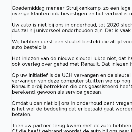
Goedemiddag meneer Struijkenkamp, zo een lage sc
overige klanten ook bevestigen en het verhaal is ni
Uw auto is niet bij ons in onderhoud, tot 2020 sle
dus zal hij universeel onderhouden zijn. Dat is vaa
Wij hebben eerst een sleutel besteld die altijd v
auto besteld is.
Het inlezen van de nieuwe sleutel lukte niet, dat
ook overleg over gehad met Renault. Dat inlezen
Op uw initiatief is de UCH vervangen en de sleut
vervangen van deze computer stuitten we op nog
Renault erbij betrokken die ons geassisteerd heef
berekend, gewoon als service gedaan.
Omdat u dan niet bij ons in onderhoud bent vragen
is het wel de bedoeling dat er betaald gaat worden
betalen.
Toen uw partner terug kwam met de auto hebben w
Of die heeft gebrand voordat de auto bij ons naar 