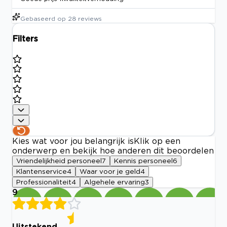
Gebaseerd op
28
reviews
Filters
Kies wat voor jou belangrijk is
Klik op een
onderwerp en bekijk hoe anderen dit beoordelen
Vriendelijkheid personeel
7
Kennis personeel
6
Klantenservice
4
Waar voor je geld
4
Professionaliteit
4
Algehele ervaring
3
9
Uitstekend