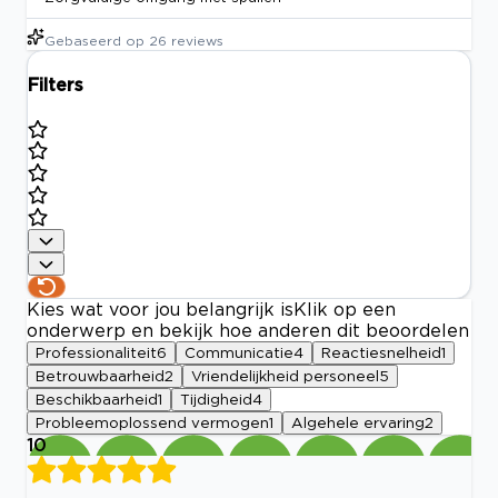
Gebaseerd op
26
reviews
Filters
Kies wat voor jou belangrijk is
Klik op een
onderwerp en bekijk hoe anderen dit beoordelen
Professionaliteit
6
Communicatie
4
Reactiesnelheid
1
Betrouwbaarheid
2
Vriendelijkheid personeel
5
Beschikbaarheid
1
Tijdigheid
4
Probleemoplossend vermogen
1
Algehele ervaring
2
10