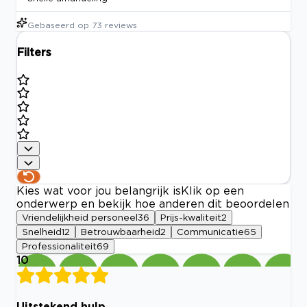
Gebaseerd op
73
reviews
Filters
Kies wat voor jou belangrijk is
Klik op een
onderwerp en bekijk hoe anderen dit beoordelen
Vriendelijkheid personeel
36
Prijs-kwaliteit
2
Snelheid
12
Betrouwbaarheid
2
Communicatie
65
Professionaliteit
69
10
Uitstekend hulp