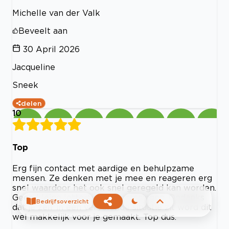
Michelle van der Valk
Beveelt aan
30 April 2026
Jacqueline
Sneek
delen
10
Top
Erg fijn contact met aardige en behulpzame
mensen. Ze denken met je mee en reageren erg
snel waardoor het ook snel geregeld kan worden.
Geen kleine lettertjes of verassingen. Ondanks
Bedrijfsoverzicht
dat je zelf in een vervelende situatie zit word dit
wel makkelijk voor je gemaakt. Top dus.