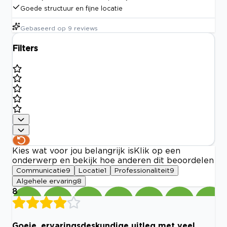
Goede structuur en fijne locatie
Gebaseerd op
9
reviews
Filters
Kies wat voor jou belangrijk is
Klik op een
onderwerp en bekijk hoe anderen dit beoordelen
Communicatie
9
Locatie
1
Professionaliteit
9
Algehele ervaring
8
8
Goeie, ervaringsdeskundige uitleg met veel