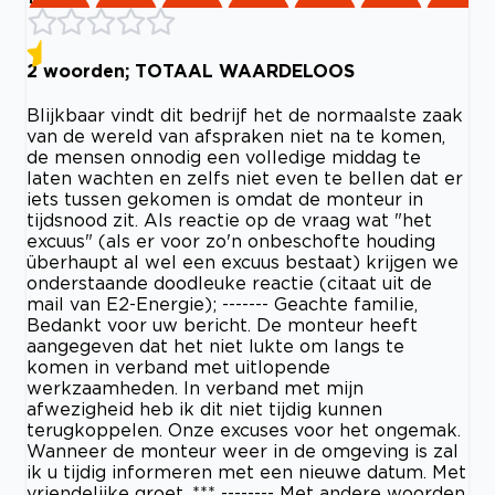
2 woorden; TOTAAL WAARDELOOS
Blijkbaar vindt dit bedrijf het de normaalste zaak
van de wereld van afspraken niet na te komen,
de mensen onnodig een volledige middag te
laten wachten en zelfs niet even te bellen dat er
iets tussen gekomen is omdat de monteur in
tijdsnood zit. Als reactie op de vraag wat "het
excuus" (als er voor zo'n onbeschofte houding
überhaupt al wel een excuus bestaat) krijgen we
onderstaande doodleuke reactie (citaat uit de
mail van E2-Energie); ------- Geachte familie,
Bedankt voor uw bericht. De monteur heeft
aangegeven dat het niet lukte om langs te
komen in verband met uitlopende
werkzaamheden. In verband met mijn
afwezigheid heb ik dit niet tijdig kunnen
terugkoppelen. Onze excuses voor het ongemak.
Wanneer de monteur weer in de omgeving is zal
ik u tijdig informeren met een nieuwe datum. Met
vriendelijke groet, *** -------- Met andere woorden