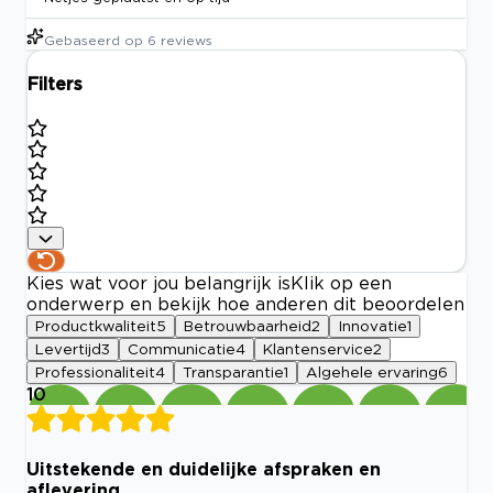
Gebaseerd op
6
reviews
Filters
Kies wat voor jou belangrijk is
Klik op een
onderwerp en bekijk hoe anderen dit beoordelen
Productkwaliteit
5
Betrouwbaarheid
2
Innovatie
1
Levertijd
3
Communicatie
4
Klantenservice
2
Professionaliteit
4
Transparantie
1
Algehele ervaring
6
10
Uitstekende en duidelijke afspraken en
aflevering