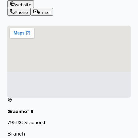
website
Phone
E-mail
Graanhof
9
7951XC
Staphorst
Branch