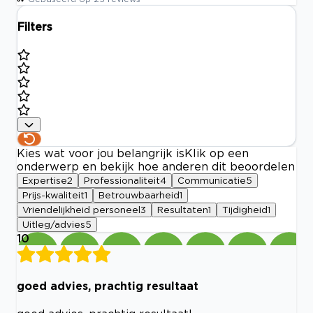
Filters
Kies wat voor jou belangrijk is
Klik op een
onderwerp en bekijk hoe anderen dit beoordelen
Expertise
2
Professionaliteit
4
Communicatie
5
Prijs-kwaliteit
1
Betrouwbaarheid
1
Vriendelijkheid personeel
3
Resultaten
1
Tijdigheid
1
Uitleg/advies
5
10
goed advies, prachtig resultaat