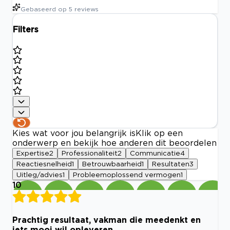
Gebaseerd op
5
reviews
Filters
Kies wat voor jou belangrijk is
Klik op een
onderwerp en bekijk hoe anderen dit beoordelen
Expertise
2
Professionaliteit
2
Communicatie
4
Reactiesnelheid
1
Betrouwbaarheid
1
Resultaten
3
Uitleg/advies
1
Probleemoplossend vermogen
1
10
Prachtig resultaat, vakman die meedenkt en
iets mooi wil opleveren