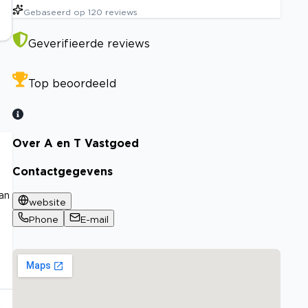
Gebaseerd op
120
reviews
Geverifieerde reviews
Top beoordeeld
Over A en T Vastgoed
Contactgegevens
an
website
Phone
E-mail