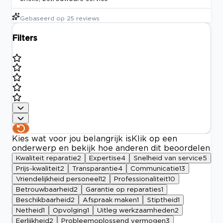
Gebaseerd op
25
reviews
Filters
Kies wat voor jou belangrijk is
Klik op een
onderwerp en bekijk hoe anderen dit beoordelen
Kwaliteit reparatie
2
Expertise
4
Snelheid van service
5
Prijs-kwaliteit
2
Transparantie
4
Communicatie
13
Vriendelijkheid personeel
12
Professionaliteit
10
Betrouwbaarheid
2
Garantie op reparaties
1
Beschikbaarheid
2
Afspraak maken
1
Stiptheid
1
Netheid
1
Opvolging
1
Uitleg werkzaamheden
2
Eerlijkheid
2
Probleemoplossend vermogen
3