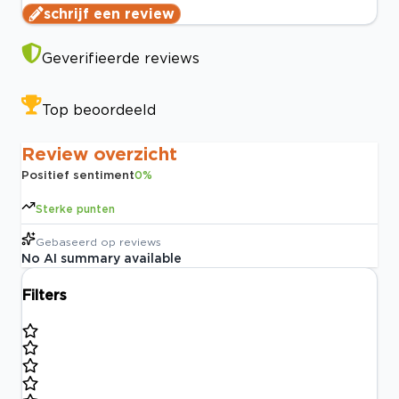
schrijf een review
Geverifieerde reviews
Top beoordeeld
Review overzicht
Positief sentiment
0
%
Sterke punten
Gebaseerd op
reviews
No AI summary available
Filters