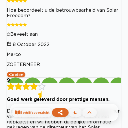
Hoe beoordeelt u de betrouwbaarheid van Solar
Freedom?
Beveelt aan
8 October 2022
Marco
ZOETERMEER
delen
9
Goed werk geleverd door prettige mensen.
De mensen, die bij ons zijn geweest, verstaan hun
Bedrijfsoverzicht
vak en hebben de zonnepanelen met beleid
geplaatst en wij hebben duidelijke informatie
gekregen van de directeur van het Solar