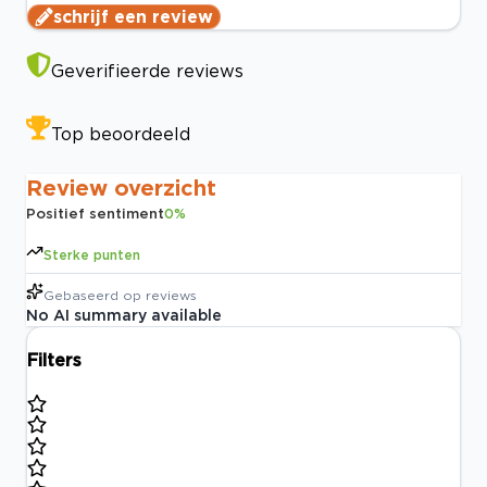
schrijf een review
Geverifieerde reviews
Top beoordeeld
Review overzicht
Positief sentiment
0
%
Sterke punten
Gebaseerd op
reviews
No AI summary available
Filters