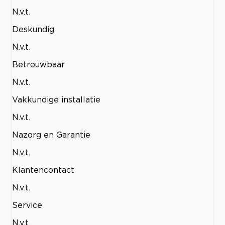
N.v.t.
Deskundig
N.v.t.
Betrouwbaar
N.v.t.
Vakkundige installatie
N.v.t.
Nazorg en Garantie
N.v.t.
Klantencontact
N.v.t.
Service
N.v.t.