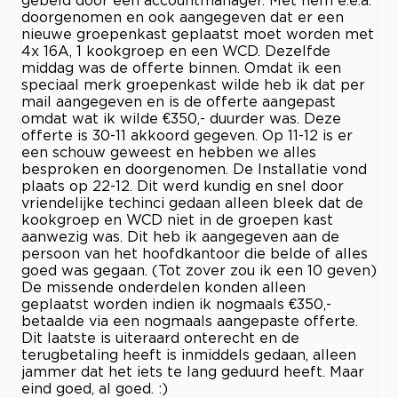
gebeld door een accountmanager. Met hem e.e.a.
doorgenomen en ook aangegeven dat er een
nieuwe groepenkast geplaatst moet worden met
4x 16A, 1 kookgroep en een WCD. Dezelfde
middag was de offerte binnen. Omdat ik een
speciaal merk groepenkast wilde heb ik dat per
mail aangegeven en is de offerte aangepast
omdat wat ik wilde €350,- duurder was. Deze
offerte is 30-11 akkoord gegeven. Op 11-12 is er
een schouw geweest en hebben we alles
besproken en doorgenomen. De Installatie vond
plaats op 22-12. Dit werd kundig en snel door
vriendelijke techinci gedaan alleen bleek dat de
kookgroep en WCD niet in de groepen kast
aanwezig was. Dit heb ik aangegeven aan de
persoon van het hoofdkantoor die belde of alles
goed was gegaan. (Tot zover zou ik een 10 geven)
De missende onderdelen konden alleen
geplaatst worden indien ik nogmaals €350,-
betaalde via een nogmaals aangepaste offerte.
Dit laatste is uiteraard onterecht en de
terugbetaling heeft is inmiddels gedaan, alleen
jammer dat het iets te lang geduurd heeft. Maar
eind goed, al goed. :)