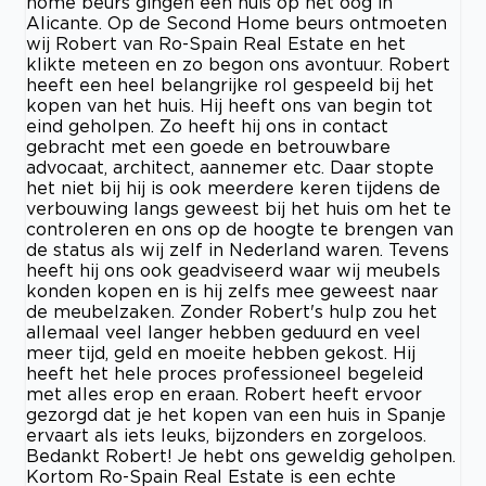
home beurs gingen een huis op het oog in
Alicante. Op de Second Home beurs ontmoeten
wij Robert van Ro-Spain Real Estate en het
klikte meteen en zo begon ons avontuur. Robert
heeft een heel belangrijke rol gespeeld bij het
kopen van het huis. Hij heeft ons van begin tot
eind geholpen. Zo heeft hij ons in contact
gebracht met een goede en betrouwbare
advocaat, architect, aannemer etc. Daar stopte
het niet bij hij is ook meerdere keren tijdens de
verbouwing langs geweest bij het huis om het te
controleren en ons op de hoogte te brengen van
de status als wij zelf in Nederland waren. Tevens
heeft hij ons ook geadviseerd waar wij meubels
konden kopen en is hij zelfs mee geweest naar
de meubelzaken. Zonder Robert's hulp zou het
allemaal veel langer hebben geduurd en veel
meer tijd, geld en moeite hebben gekost. Hij
heeft het hele proces professioneel begeleid
met alles erop en eraan. Robert heeft ervoor
gezorgd dat je het kopen van een huis in Spanje
ervaart als iets leuks, bijzonders en zorgeloos.
Bedankt Robert! Je hebt ons geweldig geholpen.
Kortom Ro-Spain Real Estate is een echte