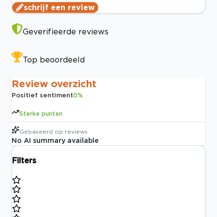
schrijf een review
Geverifieerde reviews
Top beoordeeld
Review overzicht
Positief sentiment
0
%
Sterke punten
Gebaseerd op
reviews
No AI summary available
Filters