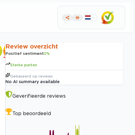
Review overzicht
Positief sentiment
0
%
Sterke punten
Gebaseerd op
reviews
No AI summary available
Geverifieerde reviews
Top beoordeeld