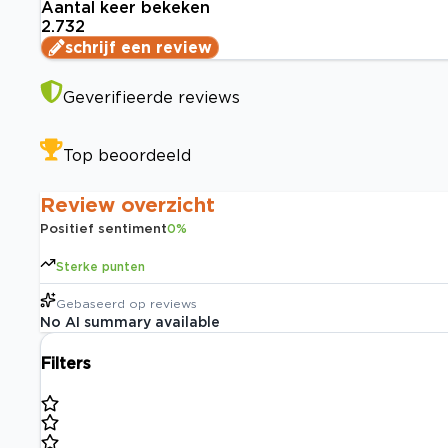
Aantal keer bekeken
2.732
schrijf een review
Geverifieerde reviews
Top beoordeeld
Review overzicht
Positief sentiment
0
%
Sterke punten
Gebaseerd op
reviews
No AI summary available
Filters