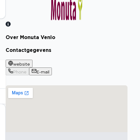
Over Monuta Venlo
Bekijk certificaat
Contactgegevens
website
Phone
E-mail