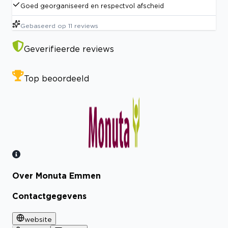
Goed georganiseerd en respectvol afscheid
Gebaseerd op
11
reviews
Geverifieerde reviews
Top beoordeeld
Over Monuta Emmen
Bekijk certificaat
Contactgegevens
website