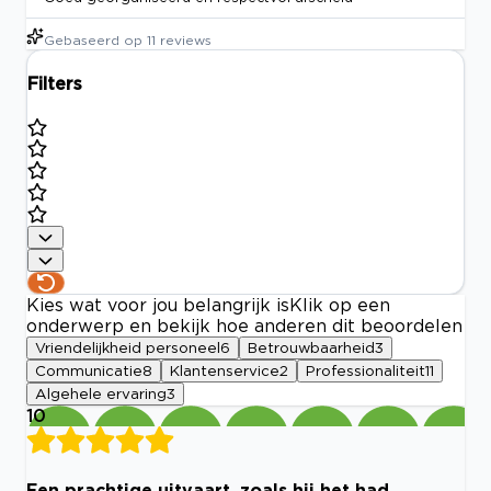
Gebaseerd op
11
reviews
Filters
Kies wat voor jou belangrijk is
Klik op een
onderwerp en bekijk hoe anderen dit beoordelen
Vriendelijkheid personeel
6
Betrouwbaarheid
3
Communicatie
8
Klantenservice
2
Professionaliteit
11
Algehele ervaring
3
10
Een prachtige uitvaart, zoals hij het had