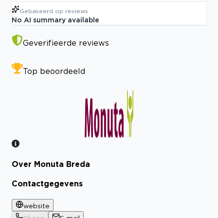
Gebaseerd op
reviews
No AI summary available
Geverifieerde reviews
Top beoordeeld
Over Monuta Breda
Bekijk certificaat
Contactgegevens
website
Phone
E-mail