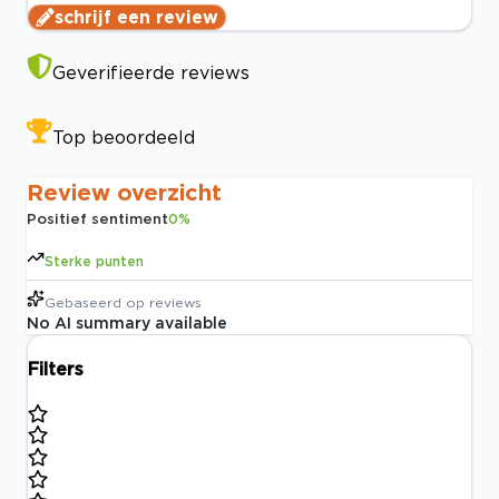
schrijf een review
Geverifieerde reviews
Top beoordeeld
Review overzicht
Positief sentiment
0
%
Sterke punten
Gebaseerd op
reviews
No AI summary available
Filters