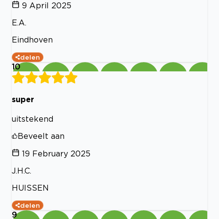
9 April 2025
E.A.
Eindhoven
delen
10
super
uitstekend
Beveelt aan
19 February 2025
J.H.C.
HUISSEN
delen
9