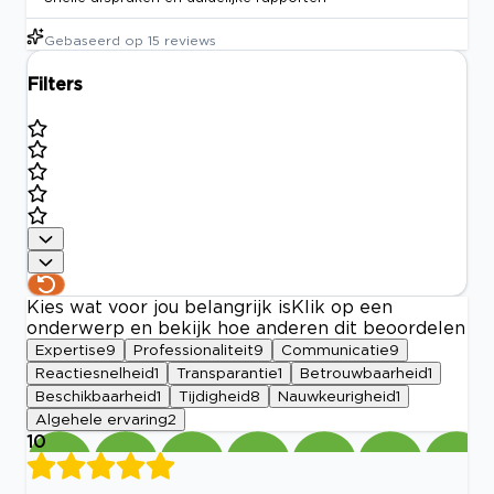
Gebaseerd op
15
reviews
Filters
Kies wat voor jou belangrijk is
Klik op een
onderwerp en bekijk hoe anderen dit beoordelen
Expertise
9
Professionaliteit
9
Communicatie
9
Reactiesnelheid
1
Transparantie
1
Betrouwbaarheid
1
Beschikbaarheid
1
Tijdigheid
8
Nauwkeurigheid
1
Algehele ervaring
2
10