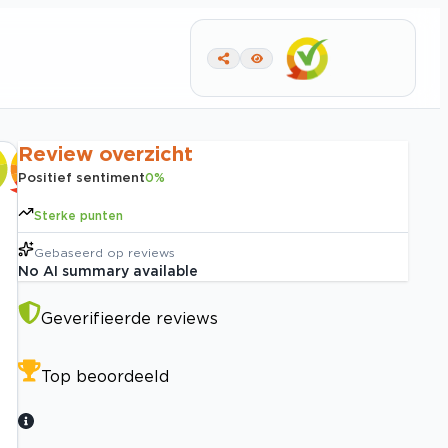
Review overzicht
Positief sentiment
0
%
Sterke punten
Gebaseerd op
reviews
No AI summary available
Geverifieerde reviews
Top beoordeeld