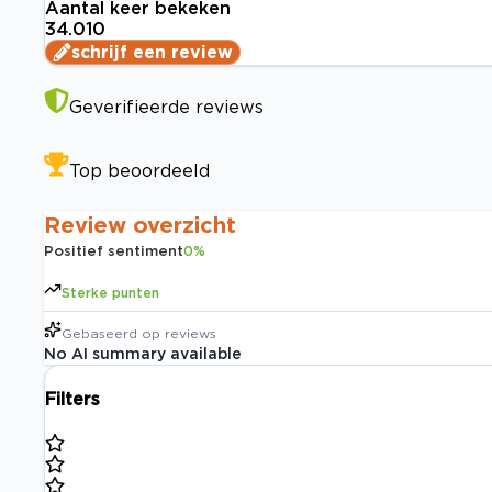
Aantal keer bekeken
34.010
schrijf een review
Geverifieerde reviews
Top beoordeeld
Review overzicht
Positief sentiment
0
%
Sterke punten
Gebaseerd op
reviews
No AI summary available
Filters