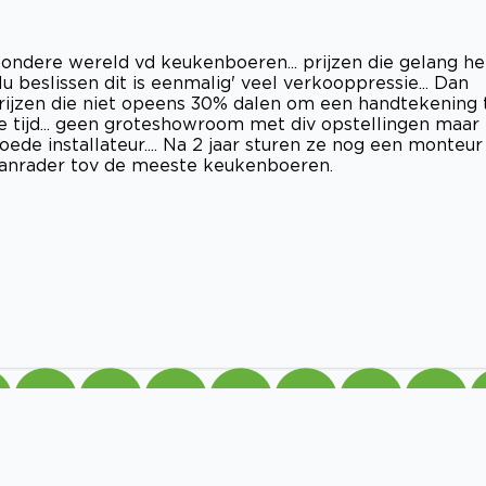
wondere wereld vd keukenboeren... prijzen die gelang he
eslissen dit is eenmalig' veel verkooppressie... Dan
rijzen die niet opeens 30% dalen om een handtekening 
e tijd... geen groteshowroom met div opstellingen maar
de installateur.... Na 2 jaar sturen ze nog een monteur
 aanrader tov de meeste keukenboeren.