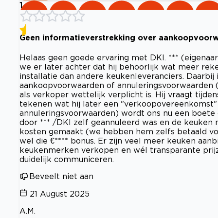
1
Geen informatieverstrekking over aankoopvoorwa
Helaas geen goede ervaring met DKI. *** (eigenaa
we er later achter dat hij behoorlijk wat meer re
installatie dan andere keukenleveranciers. Daarbij 
aankoopvoorwaarden of annuleringsvoorwaarden (m
als verkoper wettelijk verplicht is. Hij vraagt tijd
tekenen wat hij later een "verkoopovereenkomst"
annuleringsvoorwaarden) wordt ons nu een boete opg
door *** /DKI zelf geannuleerd was en de keuken n
kosten gemaakt (we hebben hem zelfs betaald voo
wel die €**** bonus. Er zijn veel meer keuken aanb
keukenmerken verkopen en wél transparante prij
duidelijk communiceren.
Beveelt niet aan
21 August 2025
A.M.