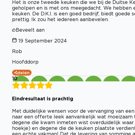
Het is onze tweede keuken die we bij de Duitse 
geholpen en is met ons meegedacht. We hebben 
keuken. De D.K.I. is een goed bedrijf, biedt goede s
prettig. Ik zou het iedereen aanbevelen.
Beveelt aan
19 September 2024
Rob
Hoofddorp
delen
10
Eindresultaat is prachtig
Met duidelijke wensen voor de vervanging van ee
naar een offerte leek aanvankelijk wat moeizaam 
degene die kwam inmeten wist overduidelijk waar hi
hoekje) en degene die de keuken plaatste verdien
een echte vakman! Dat de levering van sommige ap