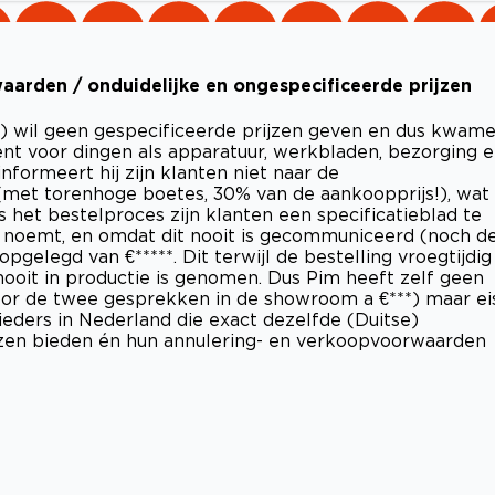
arden / onduidelijke en ongespecificeerde prijzen
r) wil geen gespecificeerde prijzen geven en dus kwam
kent voor dingen als apparatuur, werkbladen, bezorging 
informeert hij zijn klanten niet naar de
et torenhoge boetes, 30% van de aankoopprijs!), wat 
ens het bestelproces zijn klanten een specificatieblad te
 noemt, en omdat dit nooit is gecommuniceerd (noch d
elegd van €*****. Dit terwijl de bestelling vroegtijdig
ooit in productie is genomen. Dus Pim heeft zelf geen
r de twee gesprekken in de showroom a €***) maar ei
ieders in Nederland die exact dezelfde (Duitse)
zen bieden én hun annulering- en verkoopvoorwaarden